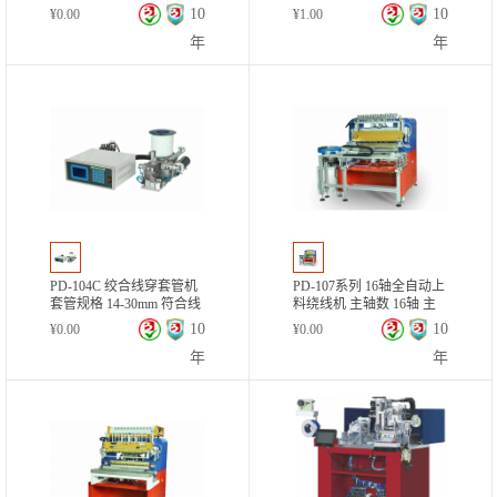
轴 主轴最高转速 9000rpm
最高转速 9000rpm
10
10
¥
0.00
¥
1.00
年
年
PD-104C 绞合线穿套管机
PD-107系列 16轴全自动上
套管规格 14-30mm 符合线
料绕线机 主轴数 16轴 主
径范围 0.13~1.0mm
轴最高转速 9000rpm
10
10
¥
0.00
¥
0.00
年
年