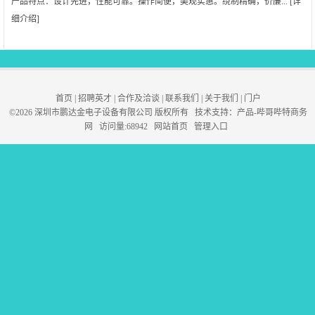
产品特点：设计先进，性能可靠。操作简便，美观实惠。绕制精确，价廉... [
详
细介绍
]
首页
|
招聘英才
|
合作及洽谈
|
联系我们
|
关于我们
|
门户
©2026 深圳市鹏达金电子设备有限公司 版权所有 技术支持：
产品-哔哥哔特商务
网
访问量:68942
网站首页
管理入口